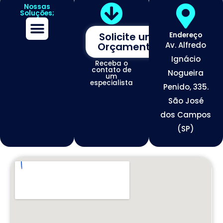
Nossas
Soluções;
Solicite um
Endereço
Orçamento
Av. Alfredo
Assessoria de Marketing
Tráfego de Alta Conversão
Otimização de Redes Sociais
Desenvolvimento de Sites Premium
Ignácio
Receba o
contato de
Nogueira
um
especialista
Penido, 335.
São José
dos Campos
(SP)