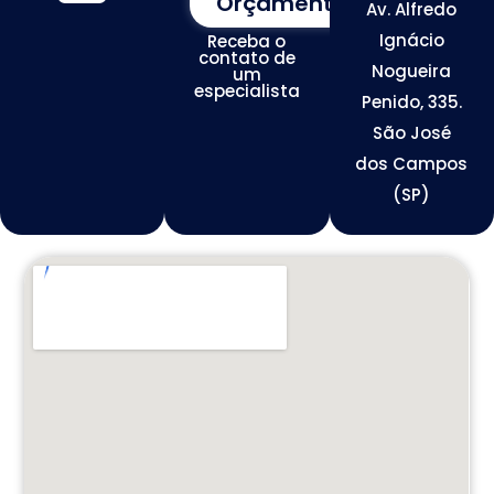
Orçamento
Av. Alfredo
Assessoria de Marketing
Tráfego de Alta Conversão
Otimização de Redes Sociais
Desenvolvimento de Sites Premium
Ignácio
Receba o
contato de
Nogueira
um
especialista
Penido, 335.
São José
dos Campos
(SP)