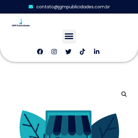
contato@jgmpublicidades.com.br