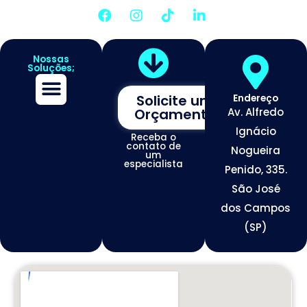
Nossas
Soluções;
Solicite um
Endereço
Orçamento
Av. Alfredo
Assessoria de Marketing
Tráfego de Alta Conversão
Otimização de Redes Sociais
Desenvolvimento de Sites Premium
Ignácio
Receba o
contato de
Nogueira
um
especialista
Penido, 335.
São José
dos Campos
(SP)