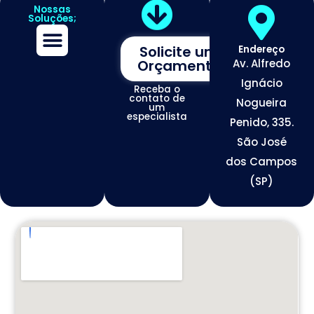
Nossas
Soluções;
Solicite um
Endereço
Orçamento
Av. Alfredo
Assessoria de Marketing
Tráfego de Alta Conversão
Otimização de Redes Sociais
Desenvolvimento de Sites Premium
Ignácio
Receba o
contato de
Nogueira
um
especialista
Penido, 335.
São José
dos Campos
(SP)