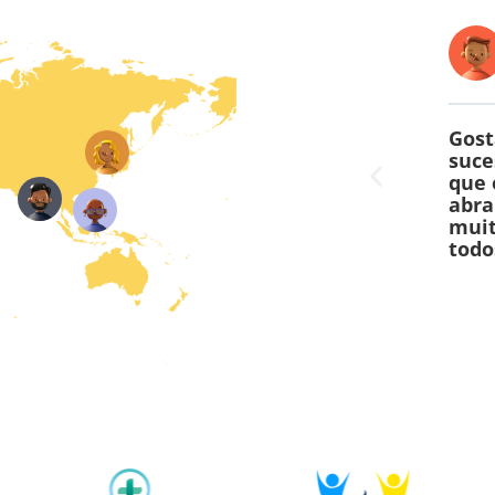
Maksues Leite
@odocumento
superamos
Em 1 ano de parceria,
Gost
 de
conquistamos reconhecimento
suce
gina em
da marca em redes sociais de
que 
ns à todos
grandes autoridades, como
abra
m nossas
Governadores, Deputados,
muit
Prefeitos e Orgãos Públicos.
todo
Muita dedicação,
profissionalismo e
honestidade de toda a equipe!