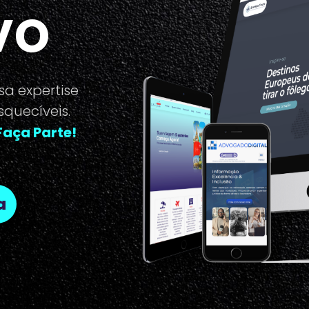
vo
a expertise
squecíveis.
Faça Parte!
a