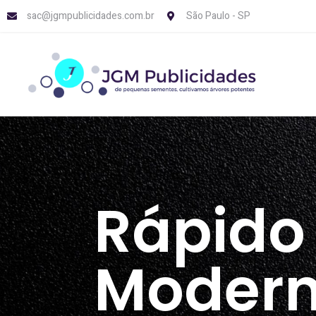
sac@jgmpublicidades.com.br
São Paulo - SP
Rápido
Modern