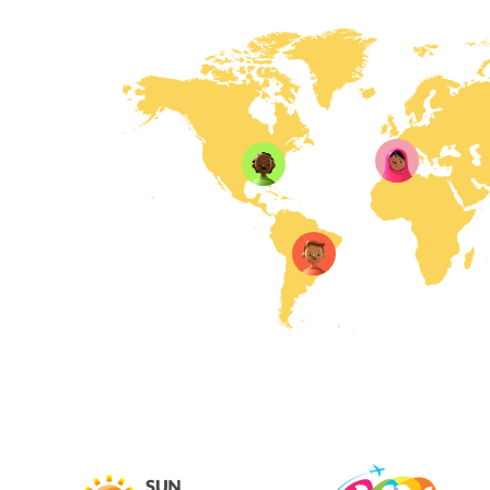
Jorge Maciel
@blogdomak
Em apenas 3 meses 
a marca de 1 milhão
visualizações de pá
nosso portal. Parabé
da equipe, superara
expectativas.