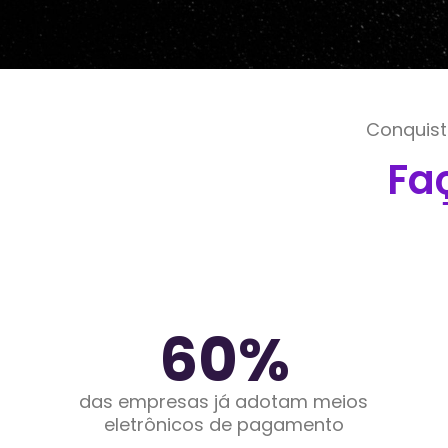
Conquist
Fa
60
%
das empresas já adotam meios
eletrônicos de pagamento