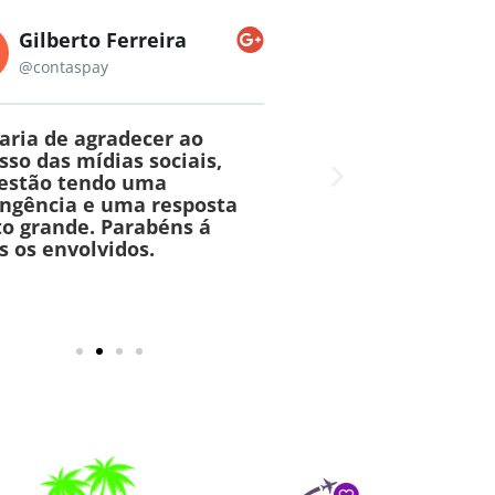
Gilberto Ferreira
Cristina Killey
@contaspay
@agenciaaprecievi
aria de agradecer ao
Agradecemos a excel
sso das mídias sociais,
atendimento e na pr
estão tendo uma
de serviços. Parceria
ngência e uma resposta
duradoura e de longa
o grande. Parabéns á
Resultados excelente
s os envolvidos.
primeira semana.