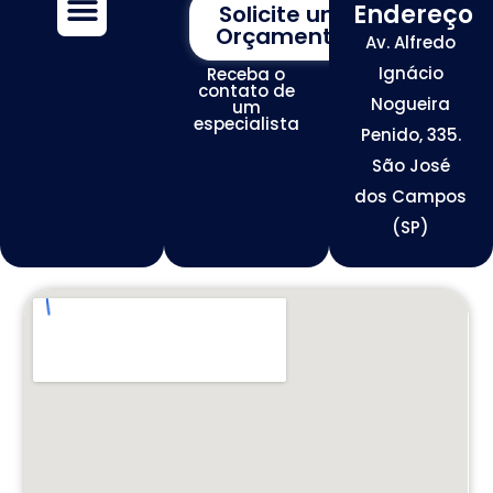
Endereço
Solicite um
Orçamento
Av. Alfredo
Assessoria de Marketing
Tráfego de Alta Conversão
Otimização de Redes Sociais
Desenvolvimento de Sites Premium
Ignácio
Receba o
contato de
Nogueira
um
especialista
Penido, 335.
São José
dos Campos
(SP)