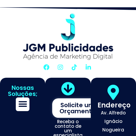
Nossas
Soluções;
Endereço
Solicite um
Orçamento
Av. Alfredo
Assessoria de Marketing
Tráfego de Alta Conversão
Otimização de Redes Sociais
Desenvolvimento de Sites Premium
Ignácio
Receba o
contato de
Nogueira
um
especialista