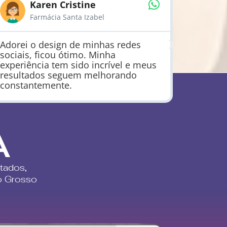
Karen Cristine
Farmácia Santa Izabel
Adorei o design de minhas redes
Muito b
sociais, ficou ótimo. Minha
experiência tem sido incrível e meus
resultados seguem melhorando
constantemente.
A
tados,
o Grosso