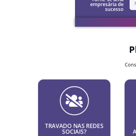
empresária de
sucesso
P
Cons
ESTRATÉGIA
Ajudamos e direcionamos o seu
negócio de maneira eficiente.
Moldamos planos de gestão de
TRAVADO NAS REDES
mídias sociais com
SOCIAIS?
exclusividade de acordo com as
a