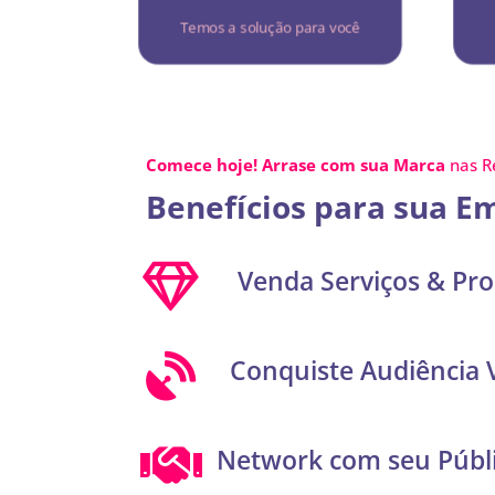
necessidades de sua marca.
Temos a solução para você
Comece hoje! Arrase com sua
Marca
nas R
Benefícios para sua E
Venda Serviços & Pr
Conquiste Audiência 
Network com seu Públi