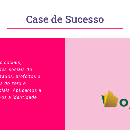
Case de Sucesso
s sociais,
es sociais de
ados, prefeitos e
s do zero e
iais. Aplicamos a
mos a identidade