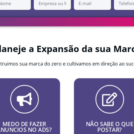
laneje a Expansão da sua Mar
truimos sua marca do zero e cultivamos em direção ao suc
CONTEÚDO
FACEBOOK /
INSTAGRAM ADS
Disponibilizamos um gerente
Fique tranquila! Cuidamos,
conta exclusivo para decidi
gerenciamos, análisamos e
junto a cliente, quais os
criamos semanalmente
melhores temas para aplica
MEDO DE FAZER
NÃO SABE O QUE
campanhas e anúncios para
nas publicações. Estudamos
ANUNCIOS NO ADS?
POSTAR?
umentar sua visibilidade nas