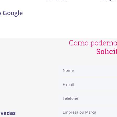
o Google
Como podemos
Solic
ivadas