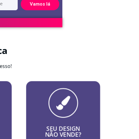
Vamos lá
ca
esso!
NEUROMARKETING
 de
r
Aplicamos psicologia e
tecnologia de alta conversão,
r
transmitimos emoções e
SEU DESIGN
,
experiências únicas através de
NÃO VENDE?