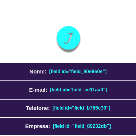
Nome:
[field id="field_90e9e0e"]
E-mail:
[field id="field_ee11aa3"]
Telefone:
[field id="field_b786c39"]
Empresa:
[field id="field_89232db"]